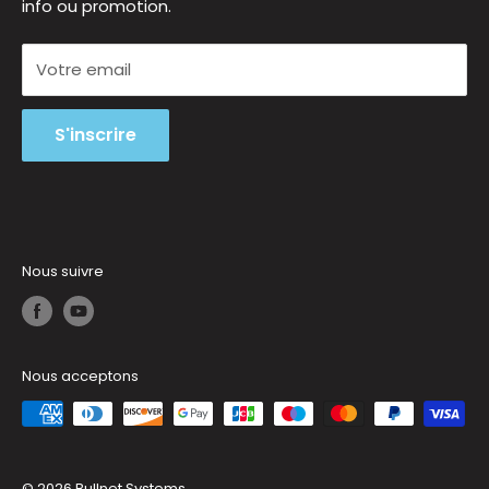
info ou promotion.
Modes de Paiement
Dépannages & FAQ
Votre email
Recherche
Avis Clients
S'inscrire
Nous suivre
Nous acceptons
© 2026 Bullnet Systems