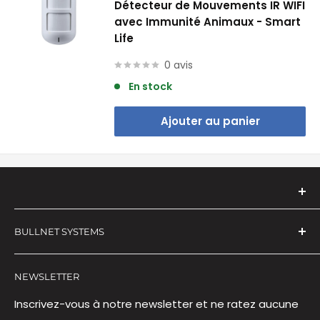
Détecteur de Mouvements IR WIFI
avec Immunité Animaux - Smart
Life
0 avis
En stock
Ajouter au panier
Bullnet Systems
propose des systèmes d’alarme
BULLNET SYSTEMS
maison, caméras de sécurité et accessoires
fiables, simples à installer et
sans abonnement
.
À propos de Bullnet Systems
Protégez votre domicile ou votre entreprise avec
NEWSLETTER
Cartes SIM pour Alarmes GSM
une solution sûre, livraison rapide et support client
Envois et Retours
Inscrivez-vous à notre newsletter et ne ratez aucune
dédié.