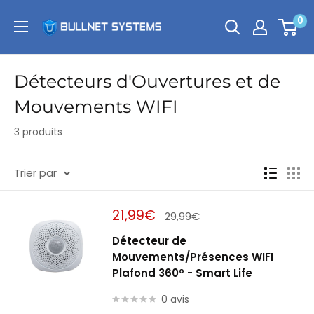
Passer
Bullnet
0
au
Systems
contenu
Détecteurs d'Ouvertures et de
Mouvements WIFI
3 produits
Trier par
Prix
21,99€
Prix
29,99€
réduit
normal
Détecteur de
Mouvements/Présences WIFI
Plafond 360º - Smart Life
0 avis